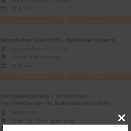
Stuttgart, Rosenheim, Bayern
03.08.2026
WEITEREMPFEHLEN
MERKEN
Technischer Sales Profi – Halbleiter (m/w/d)
pro-beam GmbH & Co. KGaA
deutschlandweit, remote
03.08.2026
WEITEREMPFEHLEN
MERKEN
Vertriebsingenieur / Technischer
Vertriebsberater im Außendienst (m/w/d)
Netter GmbH
Bayern, Nürnberg, Regensburg,,...
Close
03.08.2026
this