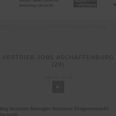
Senior Sales Director
Germany (m/w/d)
Home
Jobergebnisse
Vertrieb Jobs Aschaffenburg
VERTRIEB JOBS ASCHAFFENBURG
(
29
)
JOB
1-10
VON
29
Key Account Manager National Drogeriemarkt
(m/w/d)