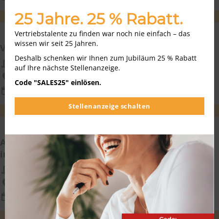
modu
25 Jahre. 25 % Rabatt.
WEITEREMPFEHLEN
MERKEN
Vertriebstalente zu finden war noch nie einfach – das
wissen wir seit 25 Jahren.
Vertriebsmitarbeiter im Innendienst (m/w/d)
Deshalb schenken wir Ihnen zum Jubiläum 25 % Rabatt
Weinmann GmbH
auf Ihre nächste Stellenanzeige.
Frankfurt, Mömbris
Code "SALES25" einlösen.
06.08.2026
Stellenanzeige schalten
WEITEREMPFEHLEN
MERKEN
Anwendungsberater (m/w/d) für Finanzsoftware
im Außendienst
Simba Computer Systeme GmbH Systeme GmbH
Sachsen, Hamburg, Berlin, Hessen,,...
06.08.2026
WEITEREMPFEHLEN
MERKEN