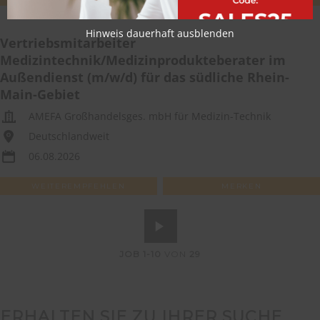
Hinweis dauerhaft ausblenden
Vertriebsmitarbeiter
Medizintechnik/Medizinprodukteberater im
Außendienst (m/w/d) für das südliche Rhein-
Main-Gebiet
AMEFA Großhandelsges. mbH für Medizin-Technik
Deutschlandweit
06.08.2026
WEITEREMPFEHLEN
MERKEN
JOB
1-10
VON
29
ERHALTEN SIE ZU IHRER SUCHE