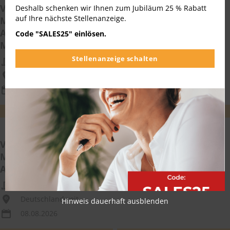
Vertriebsmitarbeiter
Deshalb schenken wir Ihnen zum Jubiläum 25 % Rabatt
auf Ihre nächste Stellenanzeige.
Medizintechnik/Medizinprodukteberater im
Außendienst (m/w/d) für das südliche Rhein-
Code "SALES25" einlösen.
Main-Gebiet
Stellenanzeige schalten
AMEFA Großhandelsges. mbH für Medizin-Technik
Deutschlandweit
08.08.2026
WEITEREMPFEHLEN
MERKEN
Vertriebsmitarbeiter
Medizintechnik/Medizinprodukte (m/w/d) im
Außendienst für das Gebiet Norddeutschland
AMEFA Großhandelsges. mbH für Medizin-Technik
Deutschlandweit
Hinweis dauerhaft ausblenden
08.08.2026