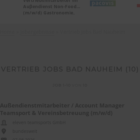
Vertriebsmitarbeiter im
Auβendienst Non-Food
(m/w/d) Gastronomie,
Catering, Deutschland
Teilgebiet Baden-
Home
Jobergebnisse
Württemberg PLZ 72, 77-79
Vertrieb Jobs Bad Nauheim
VERTRIEB JOBS BAD NAUHEIM (
10
)
JOB
1-10
VON
10
Außendienstmitarbeiter / Account Manager
Teamsport & Vereinsbetreuung (m/w/d)
eleven teamsports GmbH
bundesweit
07.08.2026