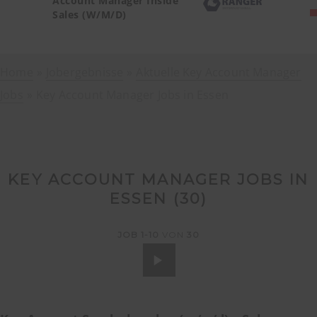
Account Manager Inside
Sales (W/M/D)
Home
Jobergebnisse
Aktuelle Key Account Manager
Jobs
Key Account Manager Jobs in Essen
KEY ACCOUNT MANAGER JOBS IN
ESSEN (
30
)
JOB
1-10
VON
30