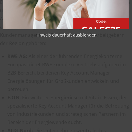
Etliche namhafte Unternehmen haben ihren Sitz in Essen
und suchen regelmäßig Vertriebstalente. Diese
Arbeitgeber bieten sichere Arbeitsplätze und
anspruchsvolle Aufgaben im strategischen
Kundenmanagement. Zu den wichtigsten Arbeitgebern
Hinweis dauerhaft ausblenden
der Region gehören:
RWE AG:
Als einer der führenden Energiekonzerne
Europas bietet RWE komplexe Vertriebsaufgaben im
B2B-Bereich, bei denen Key Account Manager
Energielösungen für Großkunden entwickeln und
betreuen.
E.ON:
Ein weiterer Energieriese mit Sitz in Essen, der
spezialisierte Key Account Manager für die Betreuung
von Industriekunden und strategischen Partnern im
Bereich der Energiewende sucht.
ALDI Nord:
Die Unternehmenszentrale des