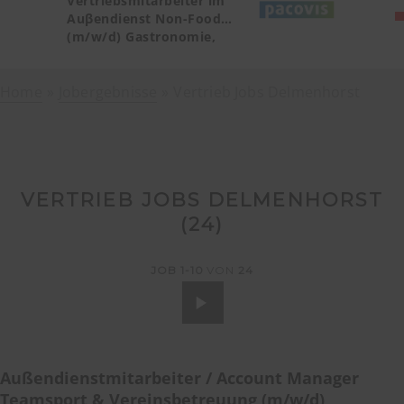
Vertriebsmitarbeiter im
Auβendienst Non-Food
(m/w/d) Gastronomie,
Catering, Deutschland
Teilgebiet Baden-
Home
Jobergebnisse
Württemberg PLZ 72, 77-79
Vertrieb Jobs Delmenhorst
VERTRIEB JOBS DELMENHORST
(
24
)
JOB
1-10
VON
24
Außendienstmitarbeiter / Account Manager
Teamsport & Vereinsbetreuung (m/w/d)