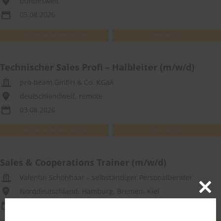
bundesweit
05.08.2026
WEITEREMPFEHLEN
MERKEN
Technischer Sales Profi – Halbleiter (m/w/d)
pro-beam GmbH & Co. KGaA
deutschlandweit, remote
03.08.2026
WEITEREMPFEHLEN
MERKEN
Sales & Cooperations Trainer (m/w/d)
Valentin Schönhaar – selbständiger Personalberater
Norddeutschland, Hamburg, Bremen, Kiel
Close
03.08.2026
this
modu