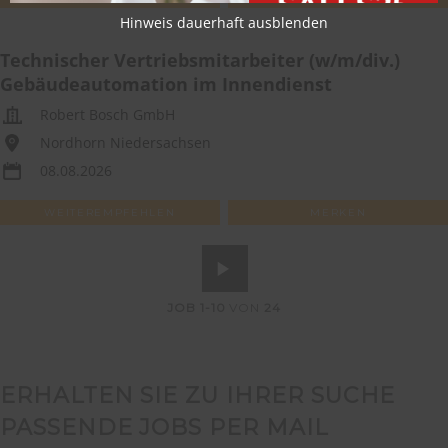
Hinweis dauerhaft ausblenden
Technischer Vertriebsmitarbeiter (w/m/div.)
Gebäudeautomation im Innendienst
Robert Bosch GmbH
Nordhorn Niedersachsen
08.08.2026
WEITEREMPFEHLEN
MERKEN
JOB
1-10
VON
24
ERHALTEN SIE ZU IHRER SUCHE
PASSENDE JOBS PER MAIL