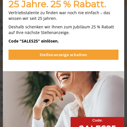
25 Jahre. 25 % Rabatt.
WEITEREMPFEHLEN
MERKEN
Vertriebstalente zu finden war noch nie einfach – das
wissen wir seit 25 Jahren.
Landwirtschaftlicher Vertriebsmitarbeiter im
Deshalb schenken wir Ihnen zum Jubiläum 25 % Rabatt
Außendienst (m/w/d) Region Nord
auf Ihre nächste Stellenanzeige.
TIMAC Agro Deutschland GmbH
Code "SALES25" einlösen.
Niedersachsen
08.08.2026
Stellenanzeige schalten
WEITEREMPFEHLEN
MERKEN
Vertriebsmitarbeiter im Außendienst (m/w/d)
Region Nord
TIMAC Agro Deutschland GmbH
Niedersachsen
08.08.2026
WEITEREMPFEHLEN
MERKEN