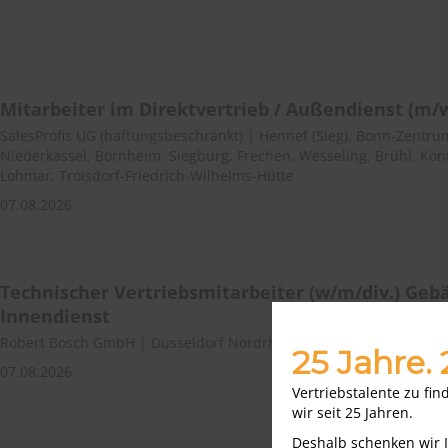
Mitarbeiter im Direktvertrieb / Außendienst (m/
SalesProfis UG (haftungsbeschränkt) | Hennef (Sieg), Bonn-Zentru
Niederkassel, Bornheim, Siegburg, Frechen, Wesseling, Brühl, Kön
Lohmar, Troisdorf-Friedrich-Wilhelms-Hütte
07.08.2026
Technischer Vertriebsmitarbeiter (w/m/div.) Ge
Innendienst
Robert Bosch GmbH | Düsseldorf Nordrhein-Westfalen
25 Jahre.
07.08.2026
Vertriebstalente zu fi
wir seit 25 Jahren.
Deshalb schenken wir 