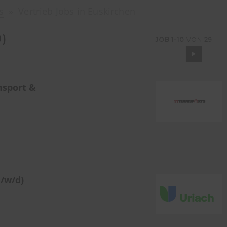
s
Vertrieb Jobs in Euskirchen
9
)
JOB
1-10
VON
29
msport &
/w/d)