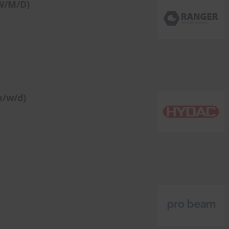
W/M/D)
m/w/d)