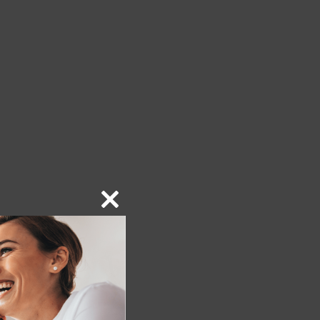
Close
this
module