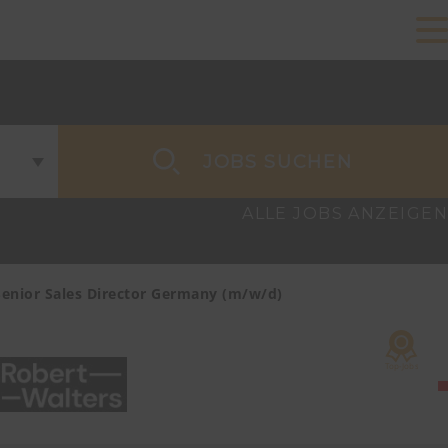
JOBS SUCHEN
ALLE JOBS ANZEIGEN
Senior Sales Director Germany (m/w/d)
Account Ma