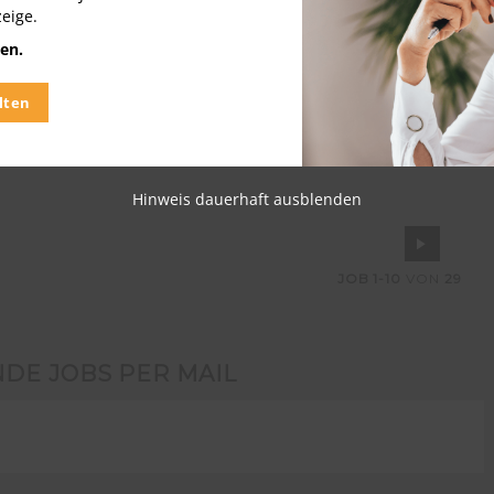
zeige.
bäudeautomation im
en.
lten
Hinweis dauerhaft ausblenden
JOB
1-10
VON
29
NDE JOBS PER MAIL