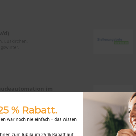
w/d)
m, Euskirchen,
igswinter,
bäudeautomation im
 25 % Rabatt.
nden war noch nie einfach – das wissen
Ihnen zum Jubiläum 25 % Rabatt auf