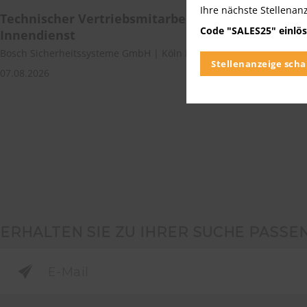
Ihre nächste Stellenan
Technischer Vertriebsmitarbeiter (w/m/div.) Ge
Code "SALES25" einlös
Innendienst
Bosch Sicherheitssysteme GmbH | Köln Nordrhein-Westfalen
Stellenanzeige scha
07.08.2026
ERHALTEN SIE ZU IHRER SUCHE PASSE