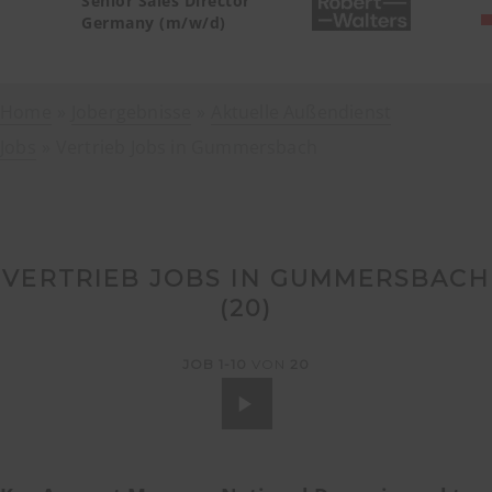
Senior Sales Director
Germany (m/w/d)
Home
Jobergebnisse
Aktuelle Außendienst
Jobs
Vertrieb Jobs in Gummersbach
VERTRIEB JOBS IN GUMMERSBACH
(
20
)
JOB
1-10
VON
20