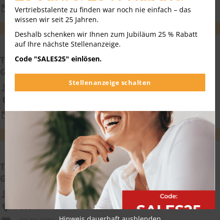
07.08.2026
Vertriebstalente zu finden war noch nie einfach – das
wissen wir seit 25 Jahren.
WEITEREMPFEHLEN
MERKEN
Deshalb schenken wir Ihnen zum Jubiläum 25 % Rabatt
auf Ihre nächste Stellenanzeige.
Technischer Vertriebsmitarbeiter (w/m/div.)
Code "SALES25" einlösen.
Gebäudeautomation im Innendienst
Stellenanzeige schalten
Bosch Sicherheitssysteme GmbH
Köln Nordrhein-Westfalen
07.08.2026
WEITEREMPFEHLEN
MERKEN
Technischer Vertriebsmitarbeiter (w/m/div.)
Gebäudeautomation im Innendienst
Robert Bosch GmbH
Bochum Nordrhein-Westfalen
Hinweis dauerhaft ausblenden