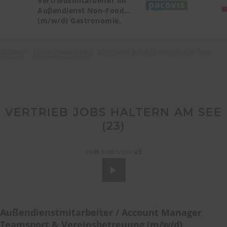
Vertriebsmitarbeiter im
Auβendienst Non-Food
(m/w/d) Gastronomie,
Catering, Deutschland
Teilgebiet Baden-
Home
Jobergebnisse
Württemberg PLZ 72, 77-79
Vertrieb Jobs Haltern am See
VERTRIEB JOBS HALTERN AM SEE
(
23
)
JOB
1-10
VON
23
Außendienstmitarbeiter / Account Manager
Teamsport & Vereinsbetreuung (m/w/d)