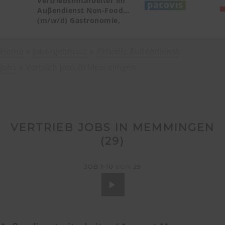
Vertriebsmitarbeiter im
Auβendienst Non-Food
(m/w/d) Gastronomie,
Catering, Deutschland
Teilgebiet Baden-
Home
Jobergebnisse
Württemberg PLZ 72, 77-79
Aktuelle Außendienst
Jobs
Vertrieb Jobs in Memmingen
VERTRIEB JOBS IN MEMMINGEN
(
29
)
JOB
1-10
VON
29