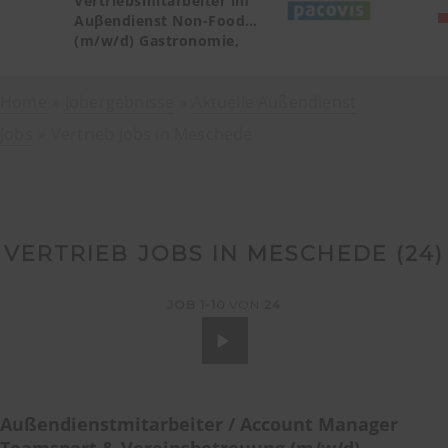
Vertriebsmitarbeiter im
Auβendienst Non-Food
(m/w/d) Gastronomie,
Catering, Deutschland
Teilgebiet Baden-
Home
Jobergebnisse
Württemberg PLZ 72, 77-79
Aktuelle Außendienst
Jobs
Vertrieb Jobs in Meschede
VERTRIEB JOBS IN MESCHEDE (
24
)
JOB
1-10
VON
24
Außendienstmitarbeiter / Account Manager