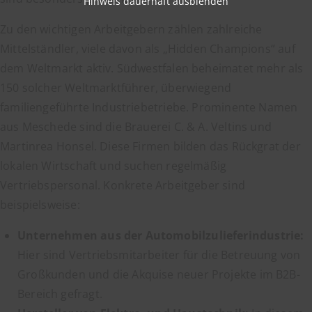
Hinweis dauerhaft ausblenden
Zu den wichtigen Arbeitgebern zählen zahlreiche
Mittelständler, viele davon als „Hidden Champions“ auf
dem Weltmarkt aktiv. Südwestfalen beheimatet mehr als
150 solcher Weltmarktführer, überwiegend
familiengeführte Industriebetriebe. Prominente Namen
aus Meschede sind die Brauerei C. & A. Veltins und
Martinrea Honsel. Diese Firmen bilden das Rückgrat der
lokalen Wirtschaft und suchen regelmäßig
Vertriebspersonal. Konkrete Arbeitgeber sind
beispielsweise:
Unternehmen aus der Automobilzulieferindustrie:
Hier sind Vertriebsmitarbeiter für die Betreuung von
Großkunden und die Akquise neuer Projekte im B2B-
Bereich gefragt.