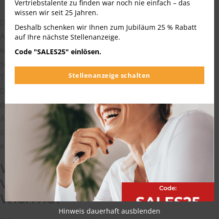
im Vertrieb.
Vertriebstalente zu finden war noch nie einfach – das
wissen wir seit 25 Jahren.
Die Arbeitsmarktlage bleibt stabil. Im Agenturbezirk
Deshalb schenken wir Ihnen zum Jubiläum 25 % Rabatt
Aachen-Düren, der über die Städteregion hinausreicht,
auf Ihre nächste Stellenanzeige.
waren im März 2025 rund 397.000 Menschen
Code "SALES25" einlösen.
sozialversicherungspflichtig beschäftigt, ein erheblicher
Stellenanzeige schalten
Teil davon im verarbeitenden Gewerbe und in
Dienstleistungen. Autobahnanschluss und die Nähe zu
den Flughäfen Köln/Bonn, Düsseldorf und Maastricht
Aachen Airport erleichtern dem Außendienst die
überregionale und internationale Kundenbetreuung
erheblich.
WELCHE FÄHIGKEITEN SIND FÜR
VERTRIEB JOBS IN STOLBERG
WICHTIG?
Hinweis dauerhaft ausblenden