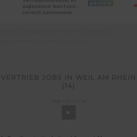
Vertriebsmitarbeiter im
Auβendienst Non-Food
(m/w/d) Gastronomie,
Catering, Deutschland
Teilgebiet Baden-
Home
Jobergebnisse
Württemberg PLZ 72, 77-79
Aktuelle Außendienst
Jobs
Vertrieb Jobs in Weil am Rhein
VERTRIEB JOBS IN WEIL AM RHEIN
(
14
)
JOB
1-10
VON
14