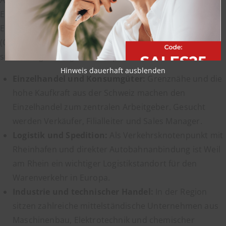
Aufstiegschancen. Die hohe Zahl offener Stellen im
Einzelhandel und Verkauf zeigt, welche Rolle die Stadt als
Einkaufsstandort für Kunden aus drei Ländern spielt
(Quelle:
jobs.meinestadt.de
). Diese Wirtschaftszweige
suchen regelmäßig Vertriebspersonal:
Hinweis dauerhaft ausblenden
Einzelhandel und Konsumgüter:
Grenznähe und die
hohe Kaufkraft aus der Schweiz machen den
Einzelhandel zum zentralen Arbeitgeber. Gesucht
werden Verkäufer, Filialleiter und Sales Manager.
Logistik und Spedition:
Als Verkehrsknotenpunkt mit
Rheinhafen und direkter Autobahnanbindung ist Weil
am Rhein ein wichtiger Logistikstandort für den
Warenverkehr in Europa.
Industrie und technischer Handel:
In der Region
sitzen zahlreiche mittelständische Unternehmen aus
Maschinenbau, Elektrotechnik und chemischer