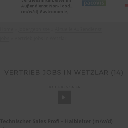
Vertriebsmitarbeiter im
Auβendienst Non-Food
(m/w/d) Gastronomie,
Catering, Deutschland
Teilgebiet Baden-
Home
Jobergebnisse
Württemberg PLZ 72, 77-79
Aktuelle Außendienst
Jobs
Vertrieb Jobs in Wetzlar
VERTRIEB JOBS IN WETZLAR (
14
)
JOB
1-10
VON
14
Technischer Sales Profi – Halbleiter (m/w/d)