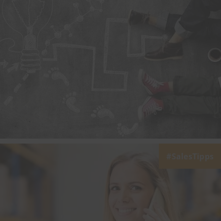
SalesTipps