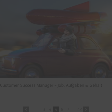
Customer Success Manager – Job, Aufgaben & Gehalt
1
…
3
4
5
6
7
…
44