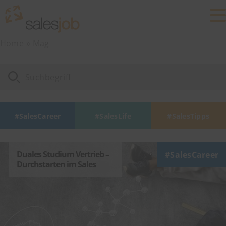
Home
Mag
SalesCareer
SalesLife
SalesTipps
Duales Studium Vertrieb –
SalesCareer
Durchstarten im Sales