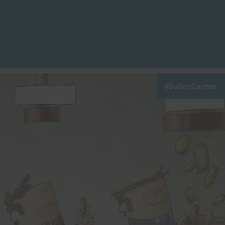
SalesCareer