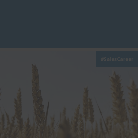
SalesCareer