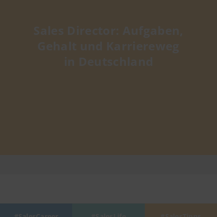
Sales Director: Aufgaben,
Gehalt und Karriereweg
in Deutschland
SalesCareer
SalesLife
SalesTipps