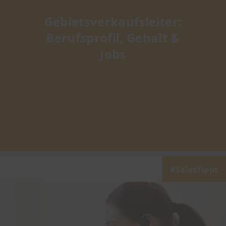
Gebietsverkaufsleiter:
Berufsprofil, Gehalt &
Jobs
SalesTipps