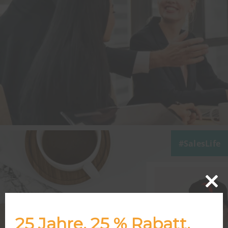
SalesLife
Close
this
modu
25 Jahre. 25 % Rabatt.