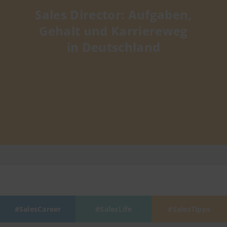
Sales Director: Aufgaben,
Gehalt und Karriereweg
in Deutschland
SalesCareer
SalesLife
SalesTipps