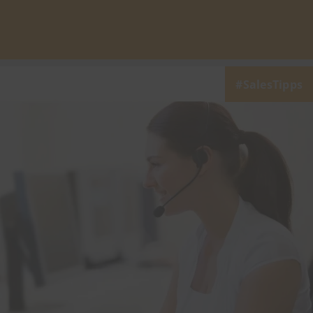
SalesTipps