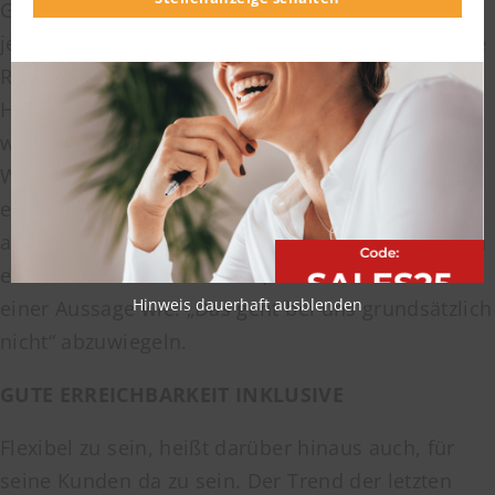
Ganz klar: Bei zahlreichen Kunden kann nicht für
jeden eine Ausnahme gemacht oder eine spezielle
Regelung getroffen werden. Aber mal Hand aufs
Herz: Wie oft kommt das tatsächlich vor? Selbst
wenn es nicht möglich ist, einen individuellen
Wunsch zu erfüllen, sollte der Kunde dennoch
ernst genommen werden. Im Kundenservice zählt
also, die Ursache zu ergründen und wenn möglich
eine Alternative anzubieten, statt den Kunden mit
Hinweis dauerhaft ausblenden
einer Aussage wie: „Das geht bei uns grundsätzlich
nicht“ abzuwiegeln.
GUTE ERREICHBARKEIT INKLUSIVE
Flexibel zu sein, heißt darüber hinaus auch, für
seine Kunden da zu sein. Der Trend der letzten