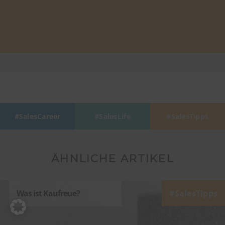
SalesCareer
SalesLife
SalesTipps
ÄHNLICHE ARTIKEL
Was ist Kaufreue?
SalesTipps