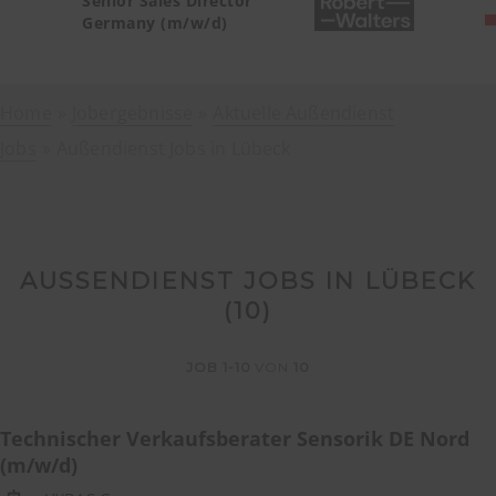
Senior Sales Director
Germany (m/w/d)
Home
Jobergebnisse
Aktuelle Außendienst
Jobs
Außendienst Jobs in Lübeck
AUSSENDIENST JOBS IN LÜBECK (
10
)
JOB
1-10
VON
10
Technischer Verkaufsberater Sensorik DE Nord
(m/w/d)