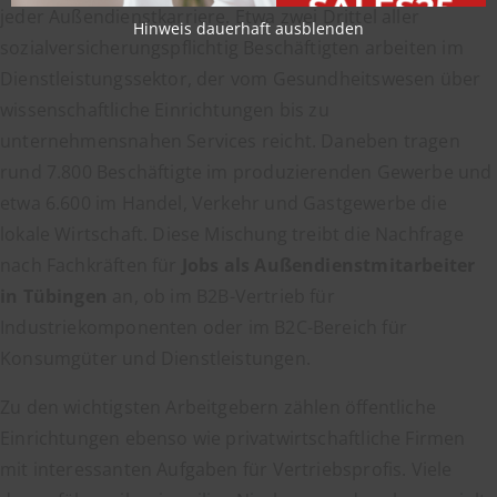
jeder Außendienstkarriere. Etwa zwei Drittel aller
Hinweis dauerhaft ausblenden
sozialversicherungspflichtig Beschäftigten arbeiten im
Dienstleistungssektor, der vom Gesundheitswesen über
wissenschaftliche Einrichtungen bis zu
unternehmensnahen Services reicht. Daneben tragen
rund 7.800 Beschäftigte im produzierenden Gewerbe und
etwa 6.600 im Handel, Verkehr und Gastgewerbe die
lokale Wirtschaft. Diese Mischung treibt die Nachfrage
nach Fachkräften für
Jobs als Außendienstmitarbeiter
in Tübingen
an, ob im B2B-Vertrieb für
Industriekomponenten oder im B2C-Bereich für
Konsumgüter und Dienstleistungen.
Zu den wichtigsten Arbeitgebern zählen öffentliche
Einrichtungen ebenso wie privatwirtschaftliche Firmen
mit interessanten Aufgaben für Vertriebsprofis. Viele