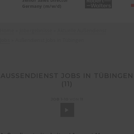
Senior Sales Director
Germany (m/w/d)
Home
Jobergebnisse
Aktuelle Außendienst
Jobs
Außendienst Jobs in Tübingen
AUSSENDIENST JOBS IN TÜBINGEN (
11
)
JOB
1-10
VON
11