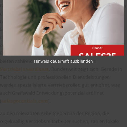
Dienstleistungssektor. Eine besondere Rolle übernehmen
dabei die Gesundheitswirtschaft, die Universität und
tourismusnahe Branchen. Diese Sektoren schaffen
konstante Nachfrage nach Vertriebsfachkräften, sei es in
der Kundenberatung, im Vertrieb von Medizintechnik
oder in der Vermarktung von Dienstleistungen. Auch
Einzel- und Großhandel tragen die lokale Ökonomie und
bieten zahlreiche Jobs als Verkäufer oder im
Hinweis dauerhaft ausblenden
Vertriebsinnendienst
. Bundesweit zeigt sich: Gerade in
Technologie und professionellen Dienstleistungen
werden spezialisierte Vertriebsrollen gut entlohnt, was
auch Greifswald Entwicklungspotenzial eröffnet
(
salespotentials.com
).
Zu den relevanten Arbeitgebern in der Region, die
regelmäßig Vertriebsmitarbeiter suchen, zählen lokale