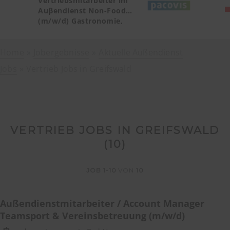
Vertriebsmitarbeiter im
Auβendienst Non-Food
(m/w/d) Gastronomie,
Catering, Deutschland
Teilgebiet Baden-
Home
Jobergebnisse
Württemberg PLZ 72, 77-79
Aktuelle Außendienst
Jobs
Vertrieb Jobs in Greifswald
VERTRIEB JOBS IN GREIFSWALD
(
10
)
JOB
1-10
VON
10
Außendienstmitarbeiter / Account Manager
Teamsport & Vereinsbetreuung (m/w/d)