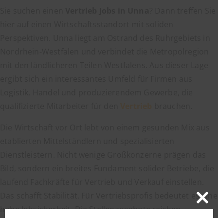
Sie suchen einen
Vertrieb Jobs in Unna
? Dann treffen Sie
hier auf einen Wirtschaftsstandort mit soliden
Perspektiven. Unna liegt am Ostrand des Ruhrgebiets in
Nordrhein-Westfalen und verbindet die Metropolregion
mit den ländlicheren Teilen Westfalens. Aus dieser Lage
ergibt sich ein interessantes Umfeld für Firmen aus
Logistik, Handel und produzierendem Gewerbe, die
qualifizierte Mitarbeiter für den
Vertrieb
brauchen.
Die Wirtschaft vor Ort lebt von einem gesunden Mix aus
etablierten Mittelständlern und spezialisierten
Dienstleistern. Nicht wenige Großkonzerne prägen das
Bild, sondern ein breites Fundament solider Betriebe, die
laufend Fachkräfte für Vertrieb und Verkauf einstellen.
Das schafft Stabilität. Für Vertriebsprofis bedeutet es eine
Close
hohe Jobsicherheit. Die Stellenangebote reichen
this