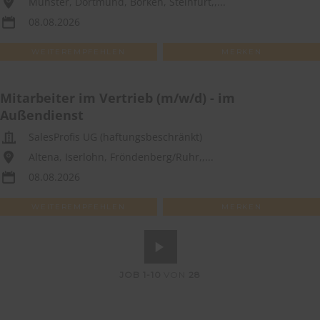
Münster, Dortmund, Borken, Steinfurt,,...
08.08.2026
WEITEREMPFEHLEN
MERKEN
Mitarbeiter im Vertrieb (m/w/d) - im
Außendienst
SalesProfis UG (haftungsbeschränkt)
Altena, Iserlohn, Fröndenberg/Ruhr,,...
08.08.2026
WEITEREMPFEHLEN
MERKEN
JOB
1-10
VON
28