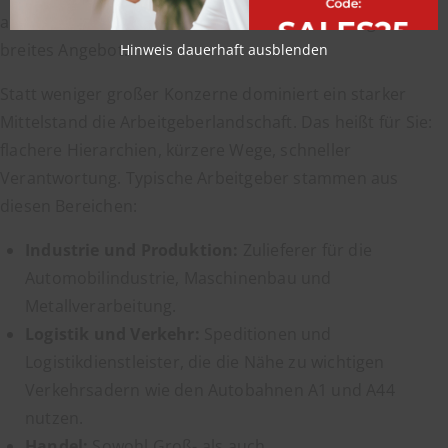
aktuelle Stellen sichten möchte, findet in der Region ein
breites Angebot.
Hinweis dauerhaft ausblenden
Statt weniger großer Konzerne dominiert ein starker
Mittelstand die Arbeitgeberlandschaft. Das heißt für Sie:
flachere Hierarchien, kürzere Wege, schneller
Verantwortung. Typische Arbeitgeber stammen aus
diesen Bereichen:
Industrie und Produktion:
Zulieferer für die
Automobilindustrie, Maschinenbau und
Metallverarbeitung.
Logistik und Verkehr:
Speditionen und
Logistikdienstleister, die die Nähe zu wichtigen
Verkehrsadern wie den Autobahnen A1 und A44
nutzen.
Handel:
Sowohl Groß- als auch