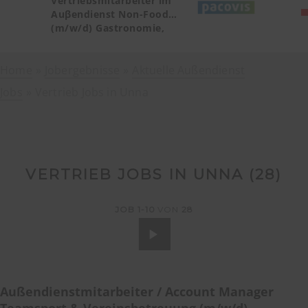
Vertriebsmitarbeiter im
Auβendienst Non-Food
(m/w/d) Gastronomie,
Catering, Deutschland
Teilgebiet Baden-
Home
Jobergebnisse
Württemberg PLZ 72, 77-79
Aktuelle Außendienst
Jobs
Vertrieb Jobs in Unna
VERTRIEB JOBS IN UNNA (
28
)
JOB
1-10
VON
28
Außendienstmitarbeiter / Account Manager