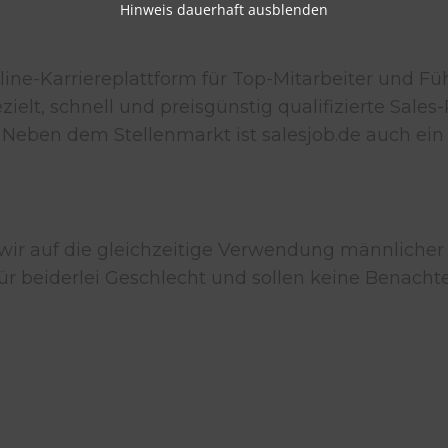
Hinweis dauerhaft ausblenden
line-Karriereplattform für Top-Mitarbeiter und 
ielt, schnell und preisgünstig qualifizierte Sale
Neben dem Stellenmarkt ist salesjob.de auch ein 
wir auf die gleichzeitige Verwendung männlicher
 beiderlei Geschlecht und sollen keine Benachte