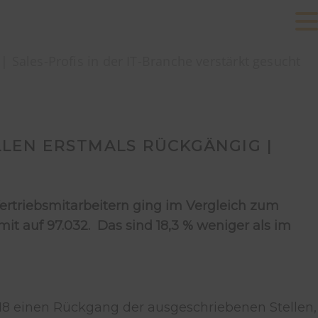
| Sales-Profis in der IT-Branche verstärkt gesucht
LLEN ERSTMALS RÜCKGÄNGIG |
 Vertriebsmitarbeitern ging im Vergleich zum
it auf 97.032. Das sind 18,3 % weniger als im
018 einen Rückgang der ausgeschriebenen Stellen,