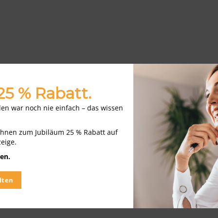
 25 % Rabatt.
nden war noch nie einfach – das wissen
Ihnen zum Jubiläum 25 % Rabatt auf
zeige.
x basiert auf Daten unseres Partners AnzeigenDat
en.
online ausgeschriebene Stellenangebote im Vertri
lten
dem Marktforschungsteam von
index AnzeigenDat
t treffen zu können. Daher kann es zu leichten