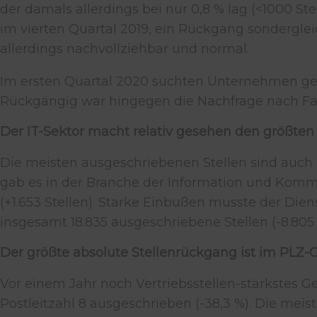
der damals allerdings bei nur 0,8 % lag (<1000 S
im vierten Quartal 2019, ein Rückgang sondergle
allerdings nachvollziehbar und normal.
Im ersten Quartal 2020 suchten Unternehmen geri
Rückgängig war hingegen die Nachfrage nach Fach
Der IT-Sektor macht relativ gesehen den größte
Die meisten ausgeschriebenen Stellen sind auch 
gab es in der Branche der Information und Kommu
(+1.653 Stellen). Starke Einbußen musste der Di
insgesamt 18.835 ausgeschriebene Stellen (-8.805 
Der größte absolute Stellenrückgang ist im PLZ-
Vor einem Jahr noch Vertriebsstellen-stärkstes G
Postleitzahl 8 ausgeschrieben (-38,3 %). Die meis