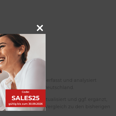
Close
this
module
en.de, die laufend erfasst und analysiert
eb in Jobbörsen in Deutschland.
en
quartalsweise aktualisiert und ggf. ergänzt,
 Abweichungen im Vergleich zu den bisherigen