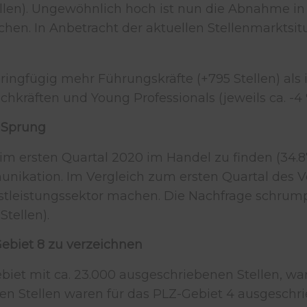
tellen). Ungewöhnlich hoch ist nun die Abnahme in
ichen. In Anbetracht der aktuellen Stellenmarkts
ngfügig mehr Führungskräfte (+795 Stellen) als i
kräften und Young Professionals (jeweils ca. -4 
n Sprung
im ersten Quartal 2020 im Handel zu finden (34.
nikation. Im Vergleich zum ersten Quartal des Vo
enstleistungssektor machen. Die Nachfrage schru
Stellen).
Gebiet 8 zu verzeichnen
ebiet mit ca. 23.000 ausgeschriebenen Stellen, wa
ten Stellen waren für das PLZ-Gebiet 4 ausgeschrie