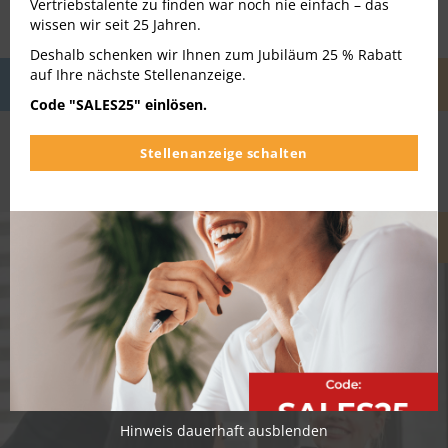
Vertriebstalente zu finden war noch nie einfach – das
wissen wir seit 25 Jahren.
Deshalb schenken wir Ihnen zum Jubiläum 25 % Rabatt
auf Ihre nächste Stellenanzeige.
SalesCareer
SalesLife
SalesTipps
Code "SALES25" einlösen.
Stellenanzeige schalten
NEUESTE ARTIKEL
Head of Sales: Aufgaben,
SalesTipps
Anforderungen, Gehalt &
Jobs
Hinweis dauerhaft ausblenden