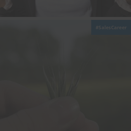
SalesCareer