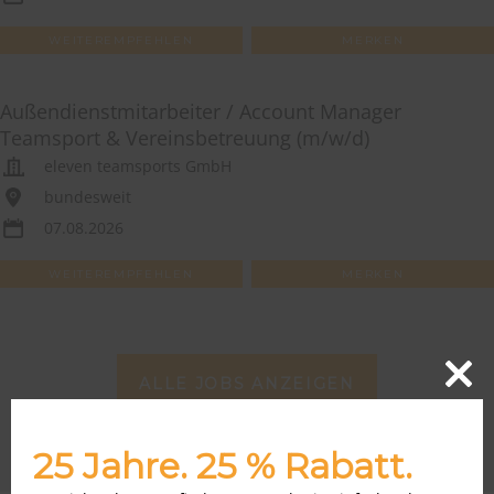
WEITEREMPFEHLEN
MERKEN
Außendienstmitarbeiter / Account Manager
Teamsport & Vereinsbetreuung (m/w/d)
eleven teamsports GmbH
bundesweit
07.08.2026
WEITEREMPFEHLEN
MERKEN
ALLE JOBS ANZEIGEN
Close
this
modu
25 Jahre. 25 % Rabatt.