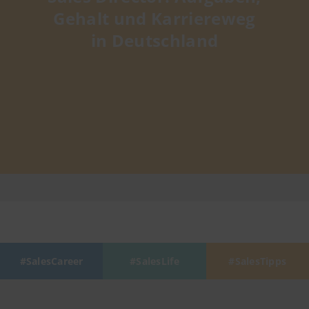
Gehalt und Karriereweg
in Deutschland
SalesCareer
SalesLife
SalesTipps