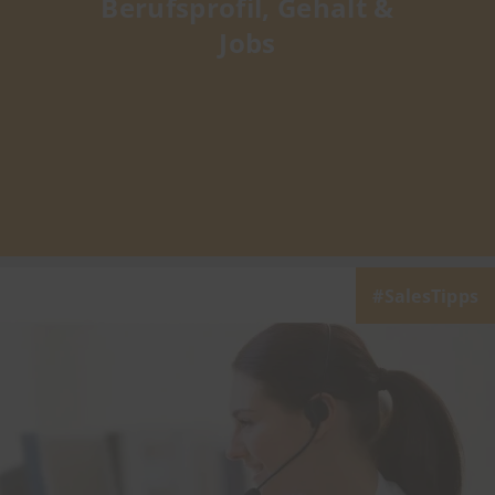
Berufsprofil, Gehalt &
Jobs
SalesTipps