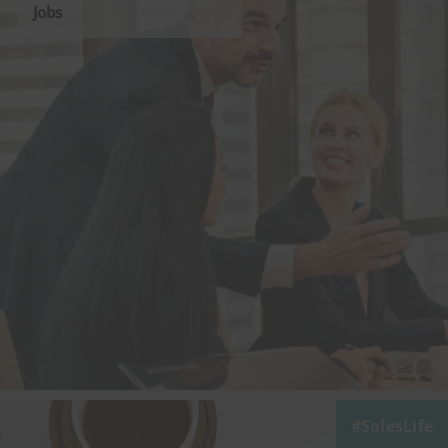
Jobs
SalesLife