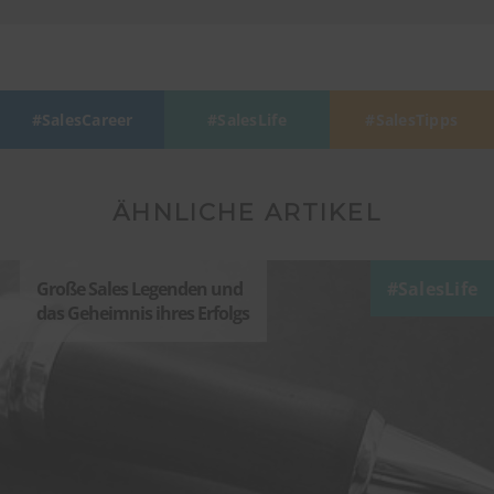
SalesCareer
SalesLife
SalesTipps
ÄHNLICHE ARTIKEL
Große Sales Legenden und
SalesLife
das Geheimnis ihres Erfolgs