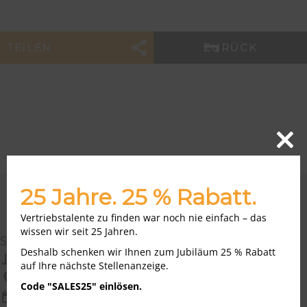
TEILEN
ZURÜCK
Close
this
modu
25 Jahre. 25 % Rabatt.
AKTUELLE VERTRIEB JOBS
Vertriebstalente zu finden war noch nie einfach – das
wissen wir seit 25 Jahren.
Sales Manager Softwarelösungen (m/w/d)
Deshalb schenken wir Ihnen zum Jubiläum 25 % Rabatt
KYOCERA Document Solutions Deutschland
auf Ihre nächste Stellenanzeige.
Deutschland
Code "SALES25" einlösen.
08.08.2026