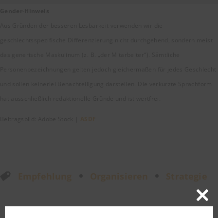
Gender-Hinweis
Aus Gründen der besseren Lesbarkeit verwenden wir die
geschlechtsspezifische Differenzierung nicht durchgehend, sondern meist
das generische Maskulinum (z. B. „der Mitarbeiter“). Sämtliche
Personenbezeichnungen gelten jedoch gleichermaßen für jedes Geschlecht
und sollen keinerlei Benachteiligung darstellen. Die verkürzte Sprachform
hat ausschließlich redaktionelle Gründe und ist wertfrei.
Beitragsbild: Adobe Stock |
ASDF
Empfehlung
Organisieren
Strategie
Close
this