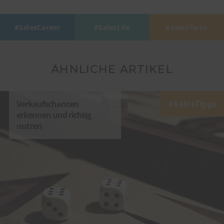
SalesCareer
SalesLife
SalesTipps
ÄHNLICHE ARTIKEL
Verkaufschancen
SalesTipps
erkennen und richtig
nutzen