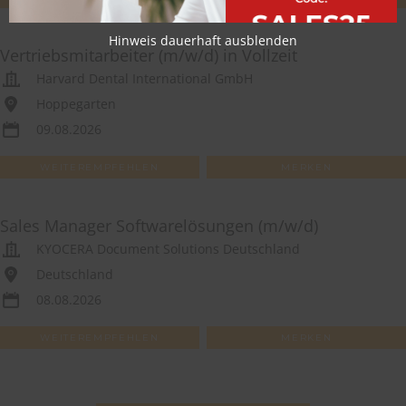
Hinweis dauerhaft ausblenden
Vertriebsmitarbeiter (m/w/d) in Vollzeit
Harvard Dental International GmbH
Hoppegarten
09.08.2026
WEITEREMPFEHLEN
MERKEN
Sales Manager Softwarelösungen (m/w/d)
KYOCERA Document Solutions Deutschland
Deutschland
08.08.2026
WEITEREMPFEHLEN
MERKEN