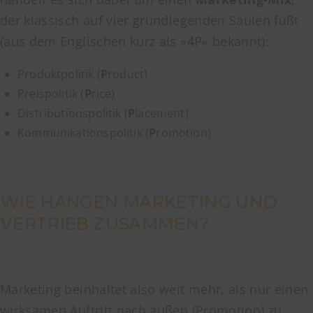
der klassisch auf vier grundlegenden Säulen fußt
(aus dem Englischen kurz als »4P« bekannt):
Produktpolitik (
P
roduct)
Preispolitik (
P
rice)
Distributionspolitik (
P
lacement)
Kommunikationspolitik (
P
romotion)
WIE HÄNGEN MARKETING UND
VERTRIEB ZUSAMMEN?
Marketing beinhaltet also weit mehr, als nur einen
wirksamen Auftritt nach außen (Promotion) zu