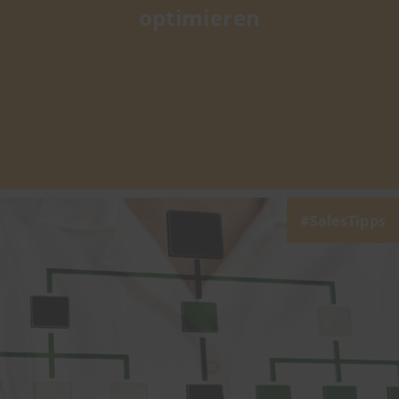
optimieren
SalesTipps