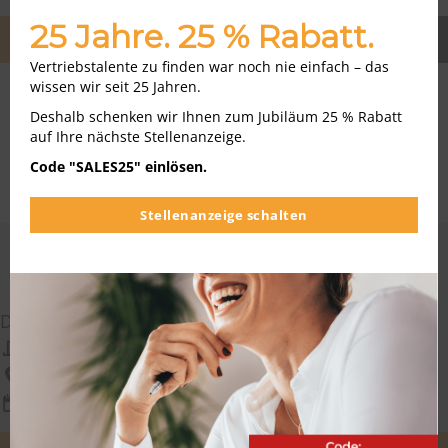
modu
25 Jahre. 25 % Rabatt.
TEILEN
ZURÜCK
Vertriebstalente zu finden war noch nie einfach – das
wissen wir seit 25 Jahren.
Deshalb schenken wir Ihnen zum Jubiläum 25 % Rabatt
auf Ihre nächste Stellenanzeige.
Code "SALES25" einlösen.
Stellenanzeige schalten
AKTUELLE VERTRIEB JOBS
Digitaler Verkäufer im Vertrieb (m/w/d) – Nürnberg
Allianz Beratungs- und Vertriebs-AG
Nürnberg
10.08.2026
WEITEREMPFEHLEN
MERKEN