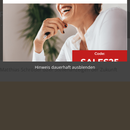
Hinweis dauerhaft ausblenden
Matthias Schröder über Stellenanzeigen der Zukunft