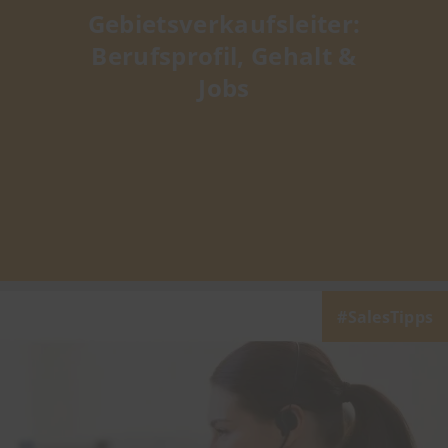
Gebietsverkaufsleiter:
Berufsprofil, Gehalt &
Jobs
SalesTipps