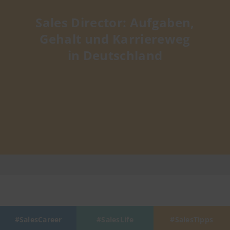
Sales Director: Aufgaben,
Gehalt und Karriereweg
in Deutschland
SalesCareer
SalesLife
SalesTipps