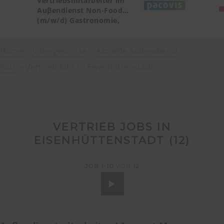
Vertriebsmitarbeiter im
Auβendienst Non-Food
(m/w/d) Gastronomie,
Catering, Deutschland
Teilgebiet Baden-
Home
Jobergebnisse
Württemberg PLZ 72, 77-79
Aktuelle Außendienst
Jobs
Vertrieb Jobs in Eisenhüttenstadt
VERTRIEB JOBS IN
EISENHÜTTENSTADT (
12
)
JOB
1-10
VON
12