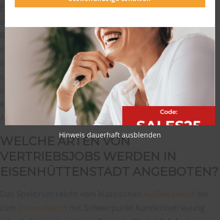
Eisenhüttenstadt zählt gemeinsam mit Frankfurt (Oder)
zu den 15 Regionalen Wachstumskernen, die das Land
Brandenburg gezielt fördert. Daraus ergibt sich eine
stabile Nachfrage nach
Vertriebsfachkräften
, vor allem
in der Industrie. Wer hier sucht, profitiert davon. Auf
salesjob.de bündeln wir passende Stellen aus der Region
und sortieren sie nach Branche, Aufgabe und
Karrierestufe, damit Sie ohne Umweg zum passenden
Angebot kommen. (Quelle:
eisenhuettenstadt.de
)
Hinweis dauerhaft ausblenden
WELCHE ARTEN VON
VERTRIEBSJOBS WERDEN IN
EISENHÜTTENSTADT ANGEBOTEN?
Das Spektrum reicht vom klassischen
Außendienst
bis
zum
Innendienst
mit Schwerpunkt Kundenbetreuung