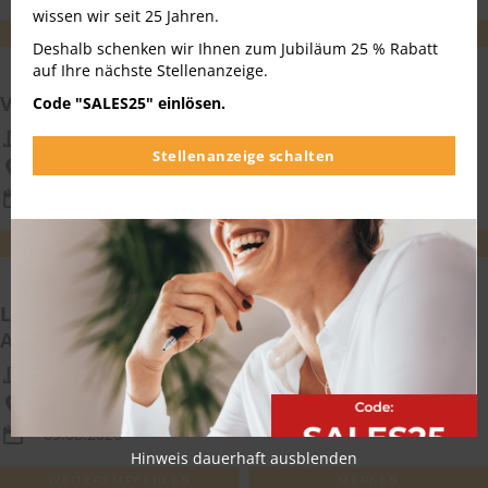
wissen wir seit 25 Jahren.
WEITEREMPFEHLEN
MERKEN
Deshalb schenken wir Ihnen zum Jubiläum 25 % Rabatt
auf Ihre nächste Stellenanzeige.
Vertriebsmitarbeiter im Außendienst
Code "SALES25" einlösen.
Culture.z GmbH
Stellenanzeige schalten
Rheine, Bielefeld
09.08.2026
WEITEREMPFEHLEN
MERKEN
Landwirtschaftlicher Vertriebsmitarbeiter im
Außendienst (m/w/d) Region Nord
TIMAC Agro Deutschland GmbH
Niedersachsen
09.08.2026
Hinweis dauerhaft ausblenden
WEITEREMPFEHLEN
MERKEN