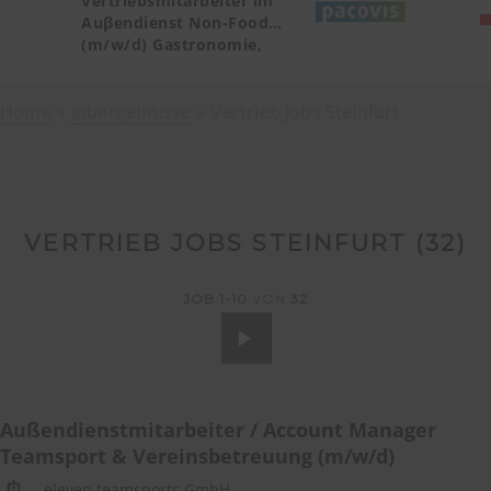
Vertriebsmitarbeiter im
Auβendienst Non-Food
(m/w/d) Gastronomie,
Catering, Deutschland
Teilgebiet Baden-
Home
Jobergebnisse
Württemberg PLZ 72, 77-79
Vertrieb Jobs Steinfurt
VERTRIEB JOBS STEINFURT (
32
)
JOB
1-10
VON
32
Außendienstmitarbeiter / Account Manager
Teamsport & Vereinsbetreuung (m/w/d)
eleven teamsports GmbH