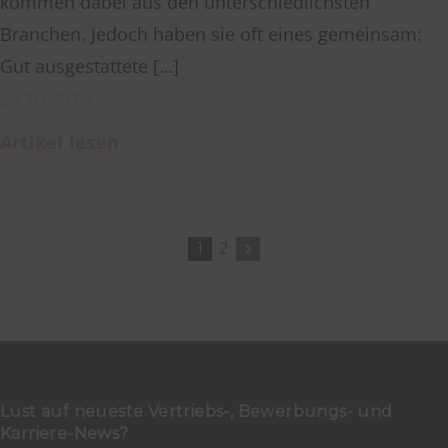
kommen dabei aus den unterschiedlichsten
Branchen. Jedoch haben sie oft eines gemeinsam:
Gut ausgestattete […]
24.10.2016
Artikel lesen
1
2
Lust auf neueste Vertriebs-, Bewerbungs- und
Karriere-News?