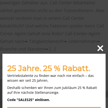
jeweiligen Gehälter aus. Call Center Mitarbeiter
zählen gemeinhin nicht zu den Topverdienern. Aber
wieviel verdient man in einem Call Center
tatsächlich? Und welche Faktoren spielen beim Call
Center Agent Gehalt eine Rolle? Call-Center-Agent
Gehalt nach➠ Tätigkeitsbereich➠ Unternehmen➠
Branche und Standort➠ […]
Close
04.10.2022
this
modu
25 Jahre. 25 % Rabatt.
Artikel lesen
Vertriebstalente zu finden war noch nie einfach – das
wissen wir seit 25 Jahren.
Deshalb schenken wir Ihnen zum Jubiläum 25 % Rabatt
auf Ihre nächste Stellenanzeige.
Code "SALES25" einlösen.