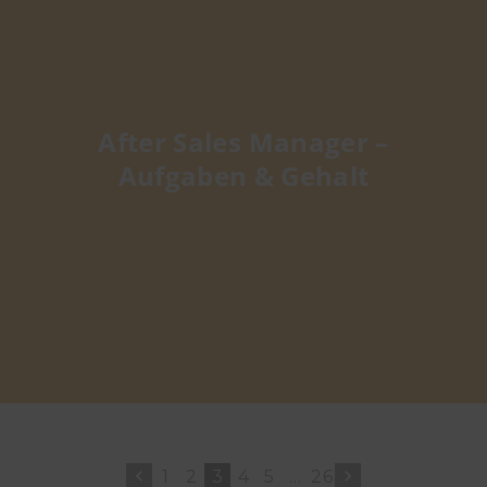
After Sales Manager –
Aufgaben & Gehalt
1
2
3
4
5
…
26