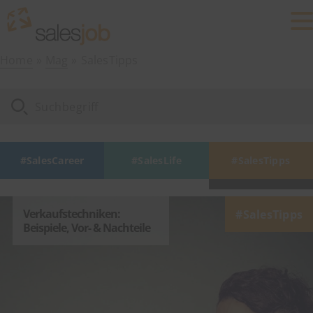
Home
Mag
SalesTipps
SalesCareer
SalesLife
SalesTipps
Verkaufstechniken:
SalesTipps
Beispiele, Vor- & Nachteile