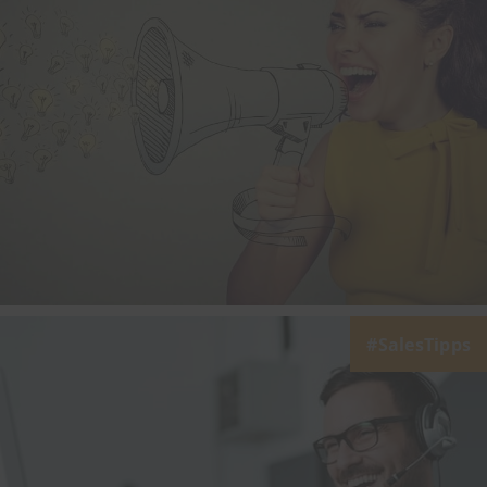
SalesTipps