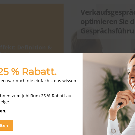
Verkaufsgesprä
optimieren Sie d
Gesprächsführu
ffekt: Definition &
irkungsweise
 25 % Rabatt.
nden war noch nie einfach – das wissen
Ihnen zum Jubiläum 25 % Rabatt auf
zeige.
en.
SalesTipps
lten