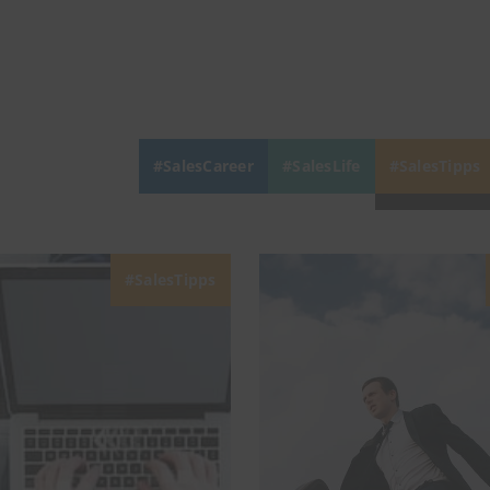
SalesCareer
SalesLife
SalesTipps
SalesTipps