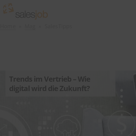
Home
Mag
SalesTipps
Trends im Vertrieb – Wie
digital wird die Zukunft?