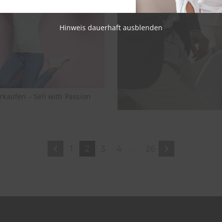
Hinweis dauerhaft ausblenden
rkaufen – Sell with Passion
1
2
3
4
…
26