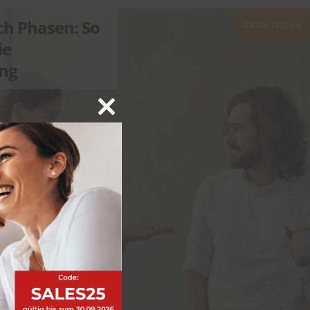
ch Phasen: So
SalesTipps
ie
ng
Close
this
module