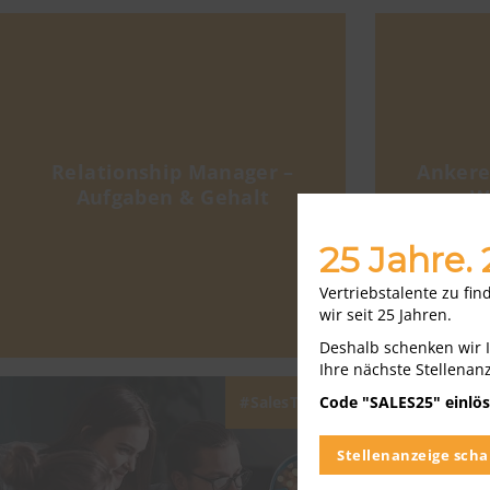
Relationship Manager –
Ankere
Aufgaben & Gehalt
W
25 Jahre.
Vertriebstalente zu fi
wir seit 25 Jahren.
Deshalb schenken wir 
Ihre nächste Stellenan
Code "SALES25" einlös
SalesTipps
Stellenanzeige scha