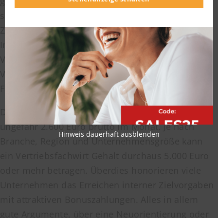
gefragt. Finanz- und Versicherungsdienstleister
suchen immer nach geeigneten Vertriebsprofis.
Zudem gibt es viele Möglichkeiten in Handel,
Industrie, produzierendem Gewerbe und im IT-
Vertrieb. Insbesondere dort, wo es um den
Vertrieb komplexer Produkte geht, haben
Fachberater und Fachkaufleute gute Chancen.
Die untere Durchschnittsvergütung liegt bei
ungefähr 2.600 Euro brutto im Monat. Je nach
Hinweis dauerhaft ausblenden
Branche, Region und Unternehmensgröße kann
ein Vertriebsfachwirt Gehalt durchaus 5.000 Euro
oder mehr betragen. Überdies honorieren viele
Unternehmen das Erreichen interner Zielvorgaben
mit attraktiven Bonuszahlungen. Alles in allem
gute Argumente, über eine Neuorientierung oder