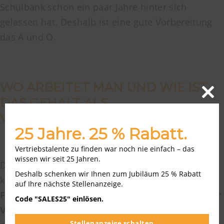
Schulbank schon ein paar Jahre hinter sich
gelassen hat. Deshalb ist eine gute Vorbereitung
das A und O.
WO ARBEITET MAN UND WIE IST
DAS GEHALT ALS
Close
this
VERTRIEBSFACHWIRT?
modu
25 Jahre. 25 % Rabatt.
Vertriebstalente zu finden war noch nie einfach – das
wissen wir seit 25 Jahren.
Doch wer das alles erfolgreich gemeistert hat,
Deshalb schenken wir Ihnen zum Jubiläum 25 % Rabatt
kann nun im Beruf richtig durchstarten. Denn
auf Ihre nächste Stellenanzeige.
Fachberater im Vertrieb und Fachkaufleute für
Code "SALES25" einlösen.
Vertriebsmanagement
sind in vielen Branchen
Stellenanzeige schalten