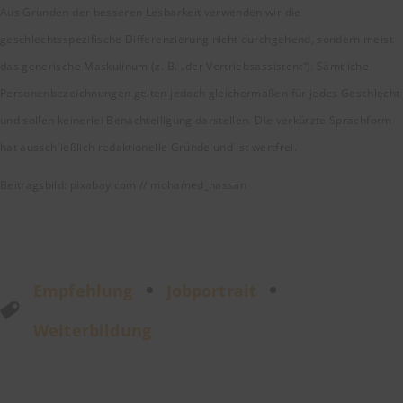
Aus Gründen der besseren Lesbarkeit verwenden wir die
geschlechtsspezifische Differenzierung nicht durchgehend, sondern meist
das generische Maskulinum (z. B. „der Vertriebsassistent“). Sämtliche
Personenbezeichnungen gelten jedoch gleichermaßen für jedes Geschlecht
und sollen keinerlei Benachteiligung darstellen. Die verkürzte Sprachform
hat ausschließlich redaktionelle Gründe und ist wertfrei.
Beitragsbild: pixabay.com // mohamed_hassan
Empfehlung
Jobportrait
Weiterbildung