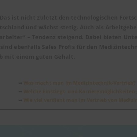
s ist nicht zuletzt den technologischen Fortsc
schland und wächst stetig. Auch als Arbeitgeber
Mitarbeiter* – Tendenz steigend. Dabei bieten Un
ind ebenfalls Sales Profis für den Medizintechn
ob mit einem guten Gehalt.
➥
Was macht man im Medizintechnik-Vertrieb?
➥
Welche Einstiegs- und Karrieremöglichkeiten 
➥
Wie viel verdient man im Vertrieb von Medizi