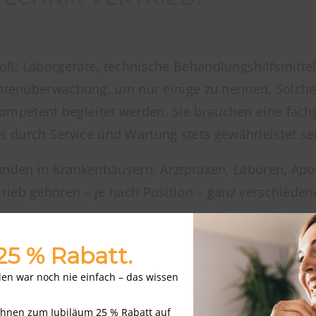
oß: Laborgeräte, technische Behandlungshilfsmitte
ientenüberwachung, um nur einige zu nennen. Solch
mpetent begleitet werden. Sie brauchen eine fach
durch Service und Wartung stets gewährleistet se
Kunden in Krankenhäusern, Arztpraxen, Laboren, Apo
rieb gehören – je nach Position – ganz verschieden
 25 % Rabatt.
nden war noch nie einfach – das wissen
Ihnen zum Jubiläum 25 % Rabatt auf