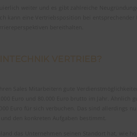
ierlich weiter und es gibt zahlreiche Neugründung
ch kann eine Vertriebsposition bei entsprechender
iereperspektiven bereithalten.
ZINTECHNIK VERTRIEB?
ren Sales Mitarbeitern gute Verdienstmöglichkeiten.
000 Euro und 80.000 Euro brutto im Jahr. Ähnlich g
.000 Euro für sich verbuchen. Das sind allerdings n
on und den konkreten Aufgaben bestimmt.
and das Unternehmen seinen Standort hat, wie hoch