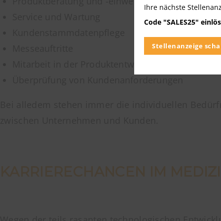
Produktberatung und -einweisung
Ihre nächste Stellenan
Service und Wartung
Code "SALES25" einlös
Kundenstammdatenpflege
Stellenanzeige scha
Messeauftritte
Mitarbeit in der Produktentwicklung
Überprüfung von Kundenanforderungen
Bei alledem stehen immer die individuellen Bedürfn
zwischen Unternehmen und Kunden.
KARRIERECHANCEN IM MEDIZ
Wegen der teils rasanten technologischen Entwic