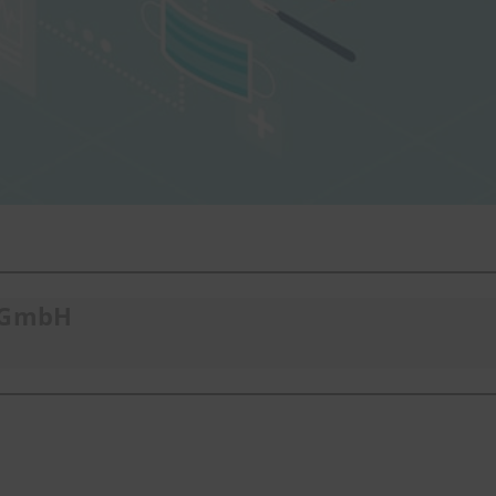
t GmbH
b