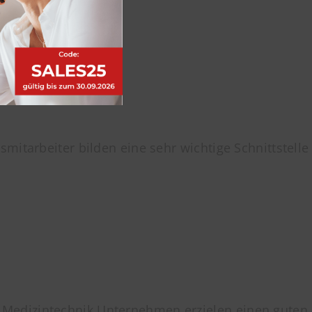
itarbeiter bilden eine sehr wichtige Schnittstelle
 Medizintechnik Unternehmen erzielen einen guten