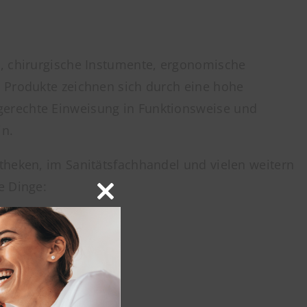
l, chirurgische Instumente, ergonomische
e Produkte zeichnen sich durch eine hohe
gerechte Einweisung in Funktionsweise und
in.
theken, im Sanitätsfachhandel und vielen weitern
e Dinge:
Close
this
module