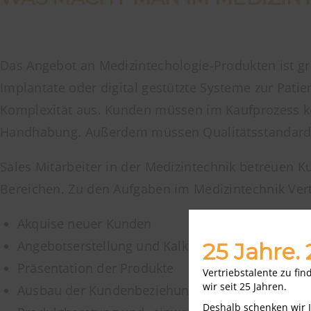
Das Angebot an Medizintechologie-Produkten ist gr
Implantate oder digital gestützte Systeme zur Pat
Komplexität aus. Kunden müssen im Kaufprozess ko
Handhabung. Außerdem müssen Qualitätsstandards 
Sales Mitarbeiter in der Medizintechnik betreuen 
Bereichen. Zu den Aufgaben im Medizintechnik Vert
Akquise neuer Kunden
Angebotserstellung und Kalkulation
25 Jahre.
Präsentation der Produkte
Vertriebstalente zu fi
wir seit 25 Jahren.
Ausbau der Kundenbeziehungen
Deshalb schenken wir 