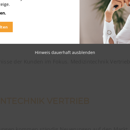
zeige.
en.
lten
Hinweis dauerhaft ausblenden
isse der Kunden im Fokus. Medizintechnik Vertriebsm
INTECHNIK VERTRIEB
klungen kommen ständig Neuerungen auf den Markt.