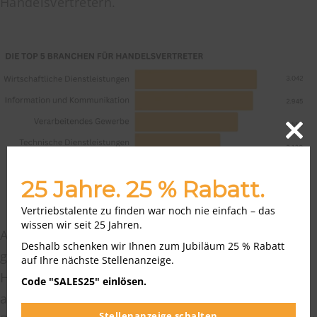
Handelsvertretern.
Close
this
modu
25 Jahre. 25 % Rabatt.
Vertriebstalente zu finden war noch nie einfach – das
wissen wir seit 25 Jahren.
Auch technische Dienstleister und die KFZ-Sparte
Deshalb schenken wir Ihnen zum Jubiläum 25 % Rabatt
gehören momentan zu den Top-Branchen für
auf Ihre nächste Stellenanzeige.
Handelsvertreter. Die Einsatzmöglichkeiten sind
Code "SALES25" einlösen.
also breit gefächert und nicht auf eine bestimmte
Stellenanzeige schalten