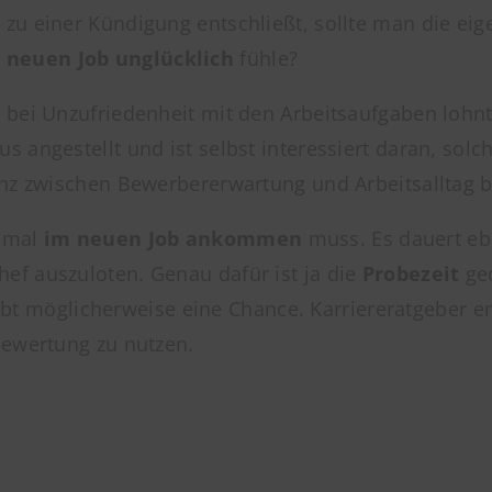
 zu einer Kündigung entschließt, sollte man die eig
 neuen Job unglücklich
fühle?
 bei Unzufriedenheit mit den Arbeitsaufgaben lohn
angestellt und ist selbst interessiert daran, solch
anz zwischen Bewerbererwartung und Arbeitsalltag b
nmal
im neuen Job ankommen
muss. Es dauert eb
ef auszuloten. Genau dafür ist ja die
Probezeit
ged
ergibt möglicherweise eine Chance. Karriereratgeber
Bewertung zu nutzen.