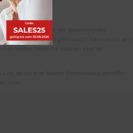
ockendes Jobangebot
mit spannenenden
to be« und mehr Geld gibt’s auch? Dann nichts wie
d als vorher. Wohl die meisten sind bei
 sich, ob sie eine falsche Entscheidung getroffen
en sein: