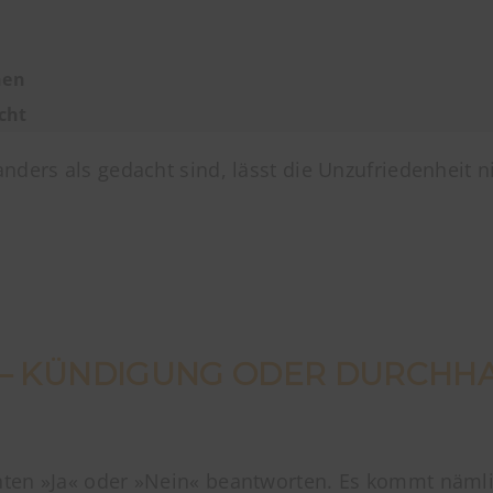
nen
cht
ders als gedacht sind, lässt die Unzufriedenheit ni
 – KÜNDIGUNG ODER DURCHH
hten »Ja« oder »Nein« beantworten. Es kommt nämli