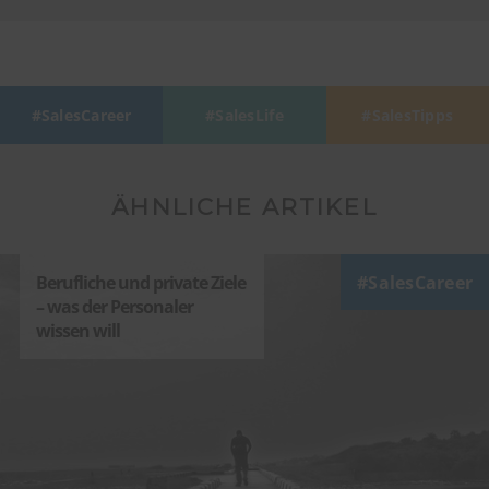
SalesCareer
SalesLife
SalesTipps
ÄHNLICHE ARTIKEL
Berufliche und private Ziele
SalesCareer
– was der Personaler
wissen will