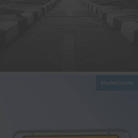
SalesCareer