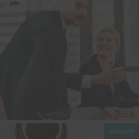
Jobs
SalesLife