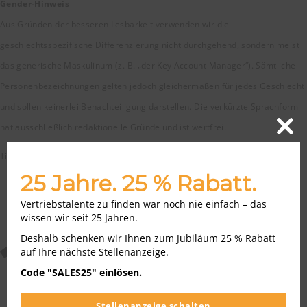
Gender-Hinweis
Aus Gründen der besseren Lesbarkeit verwenden wir die
geschlechtsspezifische Differenzierung nicht durchgehend, sondern meist
das generische Maskulinum (z. B. „der Key Account Manager“). Sämtliche
Personenbezeichnungen gelten jedoch gleichermaßen für jedes Geschlecht
und sollen keinerlei Benachteiligung darstellen. Die verkürzte Sprachform
hat ausschließlich redaktionelle Gründe und ist wertfrei.
Close
this
Titelbild: Adobe Stock |
Prostock-studio
modu
25 Jahre. 25 % Rabatt.
Vertriebstalente zu finden war noch nie einfach – das
wissen wir seit 25 Jahren.
Jobportrait
Jobratgeber
Deshalb schenken wir Ihnen zum Jubiläum 25 % Rabatt
auf Ihre nächste Stellenanzeige.
Mitarbeiterführung
Code "SALES25" einlösen.
Stellenanzeige schalten