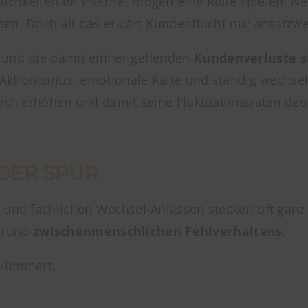
lichkeiten im Internet mögen eine Rolle spielen.
en. Doch all das erklärt Kundenflucht nur ansatzwe
t und die damit einher gehenden
Kundenverluste s
is-Aktionismus, emotionale Kälte und ständig wechs
lich erhöhen und damit seine Fluktuationsraten deu
DER SPUR
n und fachlichen Wechsel-Anlässen stecken oft ganz
fgrund
zwischenmenschlichen Fehlverhaltens
:
ekümmert.