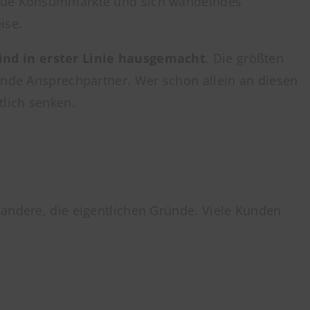
 Neue Konsummärkte und sich wandelndes
ise.
ind in erster Linie hausgemacht
. Die größten
elnde Ansprechpartner. Wer schon allein an diesen
tlich senken.
 andere, die eigentlichen Gründe. Viele Kunden