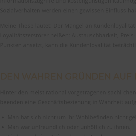
Informationszugriffe und kostengünstigen Kaufmög
Sozialverhalten werden einen gewissen Einfluss hab
Meine These lautet: Der Mangel an Kundenloyalitä
Loyalitätszerstörer heißen: Austauschbarkeit, Pre
Punkten ansetzt, kann die Kundenloyalität beträcht
DEN WAHREN GRÜNDEN AUF 
Hinter den meist rational vorgetragenen sachliche
beenden eine Geschäftsbeziehung in Wahrheit au
Man hat sich nicht um ihr Wohlbefinden nicht g
Man war unfreundlich oder unhöflich zu ihnen.