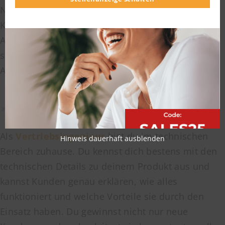
Neben der Akquise ist vor allem das
Kundenbeziehungsmanagement dein
Aufgabenfeld. Hier kannst du – je nach Branche –
sowohl im Innendienst und als auch im
Außendienst eingesetzt werden.
➣ Vertriebsingenieur
Als
Vertriebsingenieur
bist du im technischen
Hinweis dauerhaft ausblenden
Bereich zuhause. Du kennst dich bestens mit den
technischen Details zu deinem Produkt aus und
kannst Kunden genau erklären, wie alles
funktioniert und welche Vorteile sie durch den
Einsatz haben. Du gewinnst nicht nur neue