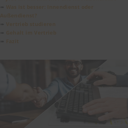
➠
Was ist besser: Innendienst oder
Außendienst?
➠
Vertrieb studieren
➠
Gehalt im Vertrieb
➠
Fazit